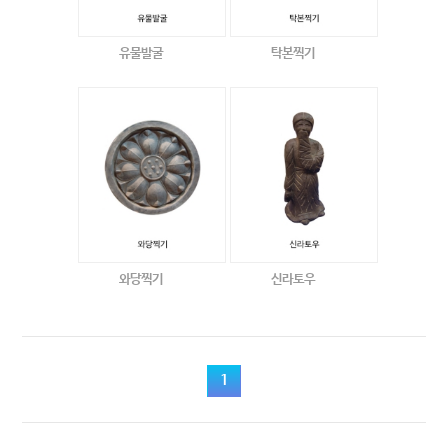
유물발굴
탁본찍기
와당찍기
신라토우
1