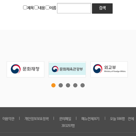
제목
내용
이름
검색
｜
｜
｜
｜
이용약관
개인정보보호정책
문의메일
메뉴전체보기
오늘 186명 전체
393297명