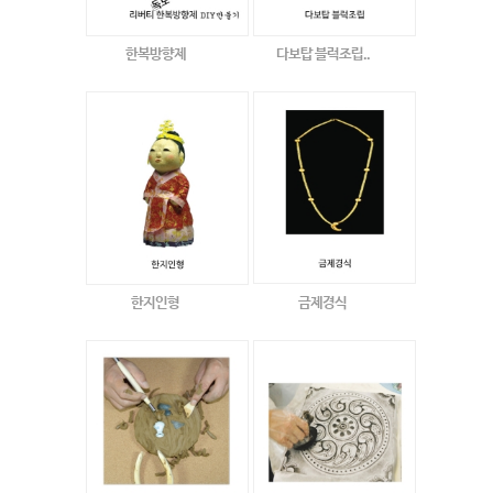
한복방향제
다보탑 블럭조립..
한지인형
금제경식