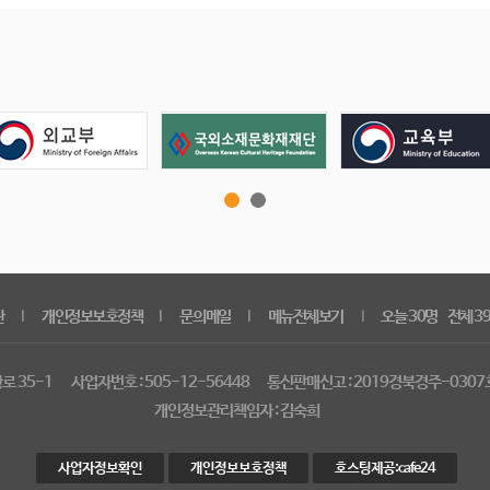
관
개인정보보호정책
문의메일
메뉴전체보기
오늘 30명 전체 3
｜
｜
｜
｜
로 35-1
사업자번호 : 505-12-56448
통신판매신고 : 2019경북경주-0307
개인정보관리책임자 : 김숙희
사업자정보확인
개인정보보호정책
호스팅제공:cafe24