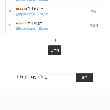
등록일,2011-02-27
조회,1321
SKY대학 탐방 후,,
2
최린
등록일,2011-02-26
조회,647
후기쓰기 이벤트
1
관리자
등록일,2011-02-08
조회,548
1
글쓰기
제목
내용
이름
검색