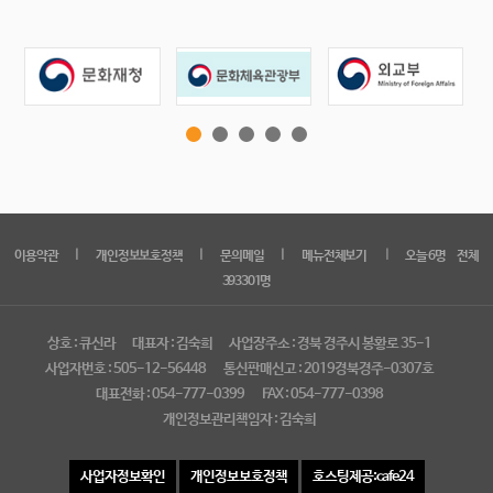
｜
｜
｜
｜
이용약관
개인정보보호정책
문의메일
메뉴전체보기
오늘 6명 전체
393301명
상호 : 큐신라
대표자 : 김숙희
사업장주소 : 경북 경주시 봉황로 35-1
사업자번호 : 505-12-56448
통신판매신고 : 2019경북경주-0307호
대표전화 : 054-777-0399
FAX : 054-777-0398
개인정보관리책임자 : 김숙희
사업자정보확인
개인정보보호정책
호스팅제공:cafe24