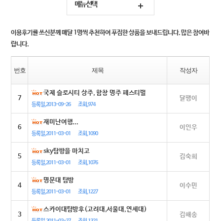
메뉴선택
이용후기를 쓰신분께 매달 1명씩 추천하여 푸짐한 상품을 보내드립니다. 많은 참여바
랍니다.
번호
제목
작성자
국제 슬로시티 상주, 함창 명주 페스티벌
7
달팽이
등록일,2013-09-26
조회,974
재미난여행...
6
이인우
등록일,2011-03-01
조회,1090
sky탐방을 마치고
5
김숙희
등록일,2011-03-01
조회,1076
명문대 탐방
4
이수민
등록일,2011-03-01
조회,1227
스카이대탐방후(고려대,서울대,연세대)
3
김해송