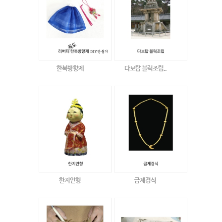
한복방향제
다보탑 블럭조립..
한지인형
금제경식