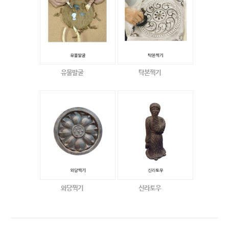
유물발굴
탁본찍기
와당찍기
신라토우