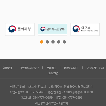
｜
｜
｜
｜
이용약관
개인정보보호정책
문의메일
메뉴전체보기
오늘 90명 전체
393221명
상호 : 큐신라
대표자 : 김숙희
사업장주소 : 경북 경주시 봉황로 35-1
사업자번호 : 505-12-56448
통신판매신고 : 2019경북경주-0307호
대표전화 : 054-777-0399
FAX : 054-777-0398
개인정보관리책임자 : 김숙희