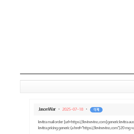
JasonWar
·
·
2025-07-18
삭제
levitra mail order [url=https://levinevino.com]generic levitra austr
levitra pricing generic <a href="https://levinevino.com">20 mg var