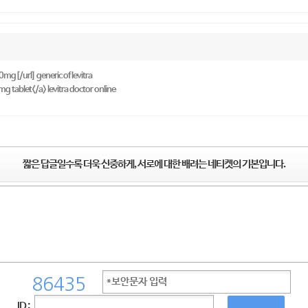
0mg[/url] generic of levitra
mg tablet</a> levitra doctor online
짧은 답글일수록 더욱 신중하게, 서로에 대한 배려는 네티켓의 기본입니다.
ID :