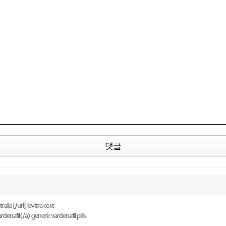
댓글
alia[/url] levitra cost
denafil</a> generic vardenafil pills