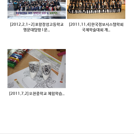
[2012.2.1~2]포항장성고등학교
[2011.11.4]한국정보시스템학회
명문대탐방 l 문..
국제학술대회 개..
[2011.7.2]오천중학교 체험학습..