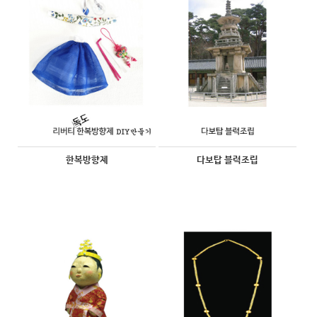
한복방향제
다보탑 블럭조립