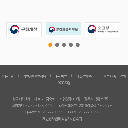
｜
｜
｜
｜
이용약관
개인정보보호정책
문의메일
메뉴전체보기
오늘 138명 전체
393323명
상호 : 큐신라
대표자 : 김숙희
사업장주소 : 경북 경주시 봉황로 35-1
사업자번호 : 505-12-56448
통신판매신고 : 2019경북경주-0307호
대표전화 : 054-777-0399
FAX : 054-777-0398
개인정보관리책임자 : 김숙희