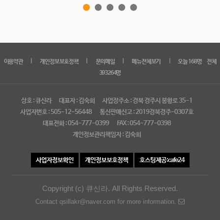
｜
｜
｜
｜
이용약관
개인정보보호정책
문의메일
메뉴전체보기
오늘 168명 전체
393264명
상호 : 큐신라
대표자 : 김숙희
사업장주소 : 경북 경주시 봉황로 35-1
사업자번호 : 505-12-56448
통신판매신고 : 2019경북경주-0307호
대표전화 : 054-777-0399
FAX : 054-777-0398
개인정보관리책임자 : 김숙희
사업자정보확인
개인정보보호정책
호스팅제공:cafe24
Copyright (c) 큐신라. All Rights Reserved.
Contact qsillakr@naver.com for more information.