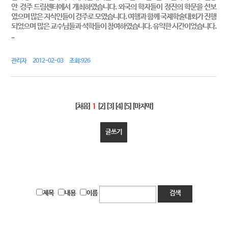
안 경주 드림센터에서 개최하였습니다. 외국의 학자들이 정진의 학문을 선보
였으며 많은 지식인들이 경주로 모였습니다. 여행과 함께 국제학술대회가 진행
되었으며 많은 교수님들과 석학들이 참여하였습니다. 유익한 시간이었습니다.
..
관리자 2012-02-03 조회:926
[처음]
1
[2]
[3]
[4]
[5]
[마지막]
글쓰기
제목
내용
이름
검색