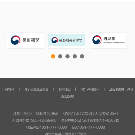
｜
｜
｜
｜
이용약관
개인정보보호정책
문의메일
메뉴전체보기
오늘 180명 전체
393266명
상호 : 큐신라
대표자 : 김숙희
사업장주소 : 경북 경주시 봉황로 35-1
사업자번호 : 505-12-56448
통신판매신고 : 2019경북경주-0307호
대표전화 : 054-777-0399
FAX : 054-777-0398
개인정보관리책임자 : 김숙희